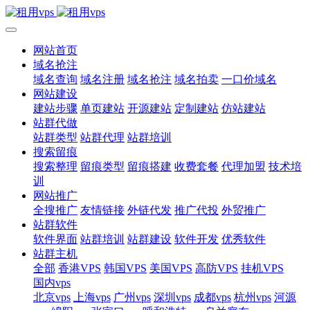
网站首页
域名抢注
域名查询
域名注册
域名抢注
域名拍卖
一口价域名
网站建设
建站步骤
单页建站
开源建站
定制建站
仿站建站
站群代做
站群类型
站群代理
站群培训
搜索留痕
搜索整理
留痕类型
留痕搭建
收费套餐
代理加盟
技术培
训
网站推广
全搜推广
友情链接
外链代发
推广代投
外贸推广
站群软件
软件界面
站群培训
站群建设
软件开发
优秀软件
站群主机
全部
香港VPS
韩国VPS
美国VPS
高防VPS
挂机VPS
国内vps
北京vps
上海vps
广州vps
深圳vps
成都vps
杭州vps
河源