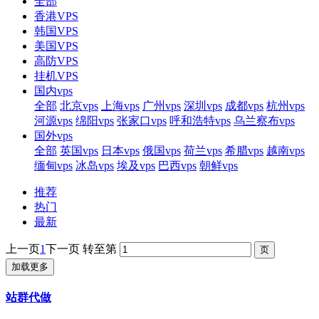
全部
香港VPS
韩国VPS
美国VPS
高防VPS
挂机VPS
国内vps
全部
北京vps
上海vps
广州vps
深圳vps
成都vps
杭州vps
河源vps
绵阳vps
张家口vps
呼和浩特vps
乌兰察布vps
国外vps
全部
英国vps
日本vps
俄国vps
荷兰vps
希腊vps
越南vps
缅甸vps
冰岛vps
埃及vps
巴西vps
朝鲜vps
推荐
热门
最新
上一页
1
下一页
转至第
加载更多
站群代做