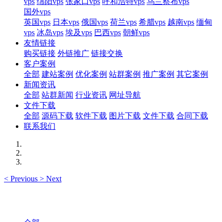
vps
绵阳vps
张家口vps
呼和浩特vps
乌兰察布vps
国外vps
英国vps
日本vps
俄国vps
荷兰vps
希腊vps
越南vps
缅甸
vps
冰岛vps
埃及vps
巴西vps
朝鲜vps
友情链接
购买链接
外链推广
链接交换
客户案例
全部
建站案例
优化案例
站群案例
推广案例
其它案例
新闻资讯
全部
站群新闻
行业资讯
网址导航
文件下载
全部
源码下载
软件下载
图片下载
文件下载
合同下载
联系我们
<
Previous
>
Next