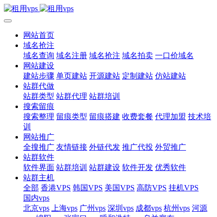
网站首页
域名抢注
域名查询
域名注册
域名抢注
域名拍卖
一口价域名
网站建设
建站步骤
单页建站
开源建站
定制建站
仿站建站
站群代做
站群类型
站群代理
站群培训
搜索留痕
搜索整理
留痕类型
留痕搭建
收费套餐
代理加盟
技术培
训
网站推广
全搜推广
友情链接
外链代发
推广代投
外贸推广
站群软件
软件界面
站群培训
站群建设
软件开发
优秀软件
站群主机
全部
香港VPS
韩国VPS
美国VPS
高防VPS
挂机VPS
国内vps
北京vps
上海vps
广州vps
深圳vps
成都vps
杭州vps
河源