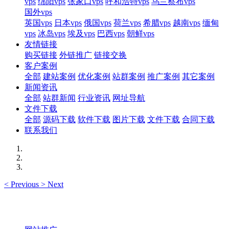
vps
绵阳vps
张家口vps
呼和浩特vps
乌兰察布vps
国外vps
英国vps
日本vps
俄国vps
荷兰vps
希腊vps
越南vps
缅甸
vps
冰岛vps
埃及vps
巴西vps
朝鲜vps
友情链接
购买链接
外链推广
链接交换
客户案例
全部
建站案例
优化案例
站群案例
推广案例
其它案例
新闻资讯
全部
站群新闻
行业资讯
网址导航
文件下载
全部
源码下载
软件下载
图片下载
文件下载
合同下载
联系我们
<
Previous
>
Next