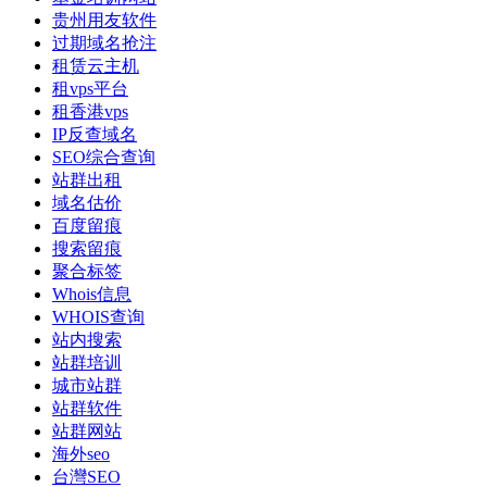
贵州用友软件
过期域名抢注
租赁云主机
租vps平台
租香港vps
IP反查域名
SEO综合查询
站群出租
域名估价
百度留痕
搜索留痕
聚合标签
Whois信息
WHOIS查询
站内搜索
站群培训
城市站群
站群软件
站群网站
海外seo
台灣SEO