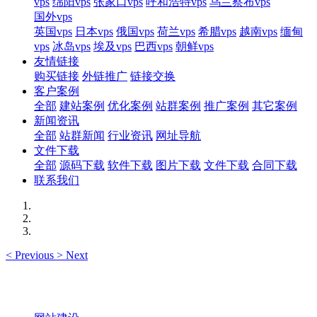
vps
绵阳vps
张家口vps
呼和浩特vps
乌兰察布vps
国外vps
英国vps
日本vps
俄国vps
荷兰vps
希腊vps
越南vps
缅甸
vps
冰岛vps
埃及vps
巴西vps
朝鲜vps
友情链接
购买链接
外链推广
链接交换
客户案例
全部
建站案例
优化案例
站群案例
推广案例
其它案例
新闻资讯
全部
站群新闻
行业资讯
网址导航
文件下载
全部
源码下载
软件下载
图片下载
文件下载
合同下载
联系我们
<
Previous
>
Next