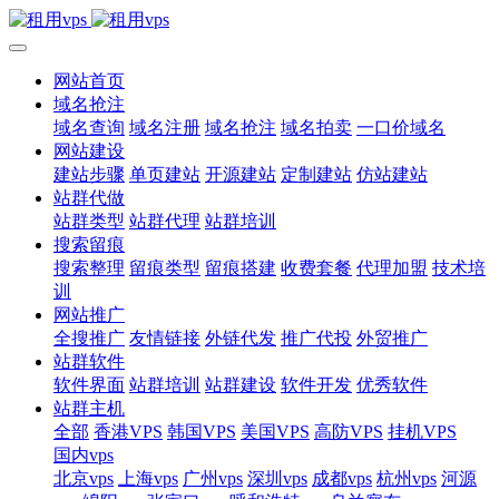
网站首页
域名抢注
域名查询
域名注册
域名抢注
域名拍卖
一口价域名
网站建设
建站步骤
单页建站
开源建站
定制建站
仿站建站
站群代做
站群类型
站群代理
站群培训
搜索留痕
搜索整理
留痕类型
留痕搭建
收费套餐
代理加盟
技术培
训
网站推广
全搜推广
友情链接
外链代发
推广代投
外贸推广
站群软件
软件界面
站群培训
站群建设
软件开发
优秀软件
站群主机
全部
香港VPS
韩国VPS
美国VPS
高防VPS
挂机VPS
国内vps
北京vps
上海vps
广州vps
深圳vps
成都vps
杭州vps
河源