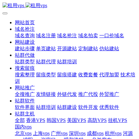
网站首页
域名抢注
域名查询
域名注册
域名抢注
域名拍卖
一口价域名
网站建设
建站步骤
单页建站
开源建站
定制建站
仿站建站
站群代做
站群类型
站群代理
站群培训
搜索留痕
搜索整理
留痕类型
留痕搭建
收费套餐
代理加盟
技术培
训
网站推广
全搜推广
友情链接
外链代发
推广代投
外贸推广
站群软件
软件界面
站群培训
站群建设
软件开发
优秀软件
站群主机
全部
香港VPS
韩国VPS
美国VPS
高防VPS
挂机VPS
国内vps
北京vps
上海vps
广州vps
深圳vps
成都vps
杭州vps
河源