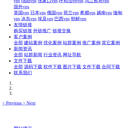
vps
绵阳vps
张家口vps
呼和浩特vps
乌兰察布vps
国外vps
英国vps
日本vps
俄国vps
荷兰vps
希腊vps
越南vps
缅甸
vps
冰岛vps
埃及vps
巴西vps
朝鲜vps
友情链接
购买链接
外链推广
链接交换
客户案例
全部
建站案例
优化案例
站群案例
推广案例
其它案例
新闻资讯
全部
站群新闻
行业资讯
网址导航
文件下载
全部
源码下载
软件下载
图片下载
文件下载
合同下载
联系我们
<
Previous
>
Next