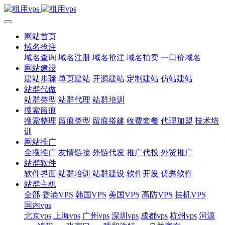
网站首页
域名抢注
域名查询
域名注册
域名抢注
域名拍卖
一口价域名
网站建设
建站步骤
单页建站
开源建站
定制建站
仿站建站
站群代做
站群类型
站群代理
站群培训
搜索留痕
搜索整理
留痕类型
留痕搭建
收费套餐
代理加盟
技术培
训
网站推广
全搜推广
友情链接
外链代发
推广代投
外贸推广
站群软件
软件界面
站群培训
站群建设
软件开发
优秀软件
站群主机
全部
香港VPS
韩国VPS
美国VPS
高防VPS
挂机VPS
国内vps
北京vps
上海vps
广州vps
深圳vps
成都vps
杭州vps
河源