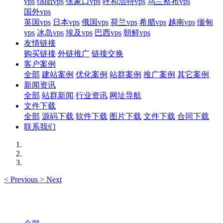
vps
绵阳vps
张家口vps
呼和浩特vps
乌兰察布vps
国外vps
英国vps
日本vps
俄国vps
荷兰vps
希腊vps
越南vps
缅甸
vps
冰岛vps
埃及vps
巴西vps
朝鲜vps
友情链接
购买链接
外链推广
链接交换
客户案例
全部
建站案例
优化案例
站群案例
推广案例
其它案例
新闻资讯
全部
站群新闻
行业资讯
网址导航
文件下载
全部
源码下载
软件下载
图片下载
文件下载
合同下载
联系我们
<
Previous
>
Next