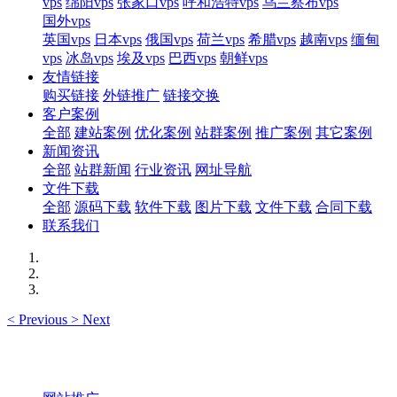
vps
绵阳vps
张家口vps
呼和浩特vps
乌兰察布vps
国外vps
英国vps
日本vps
俄国vps
荷兰vps
希腊vps
越南vps
缅甸
vps
冰岛vps
埃及vps
巴西vps
朝鲜vps
友情链接
购买链接
外链推广
链接交换
客户案例
全部
建站案例
优化案例
站群案例
推广案例
其它案例
新闻资讯
全部
站群新闻
行业资讯
网址导航
文件下载
全部
源码下载
软件下载
图片下载
文件下载
合同下载
联系我们
<
Previous
>
Next