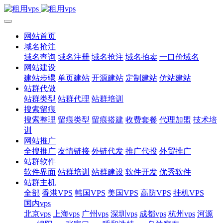
网站首页
域名抢注
域名查询
域名注册
域名抢注
域名拍卖
一口价域名
网站建设
建站步骤
单页建站
开源建站
定制建站
仿站建站
站群代做
站群类型
站群代理
站群培训
搜索留痕
搜索整理
留痕类型
留痕搭建
收费套餐
代理加盟
技术培
训
网站推广
全搜推广
友情链接
外链代发
推广代投
外贸推广
站群软件
软件界面
站群培训
站群建设
软件开发
优秀软件
站群主机
全部
香港VPS
韩国VPS
美国VPS
高防VPS
挂机VPS
国内vps
北京vps
上海vps
广州vps
深圳vps
成都vps
杭州vps
河源