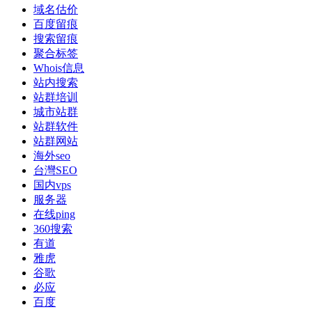
域名估价
百度留痕
搜索留痕
聚合标签
Whois信息
站内搜索
站群培训
城市站群
站群软件
站群网站
海外seo
台灣SEO
国内vps
服务器
在线ping
360搜索
有道
雅虎
谷歌
必应
百度