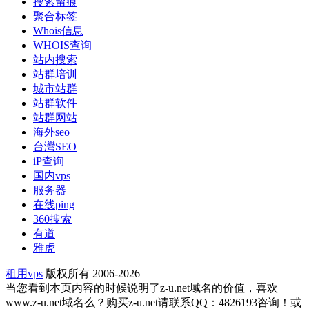
搜索留痕
聚合标签
Whois信息
WHOIS查询
站内搜索
站群培训
城市站群
站群软件
站群网站
海外seo
台灣SEO
iP查询
国内vps
服务器
在线ping
360搜索
有道
雅虎
租用vps
版权所有 2006-2026
当您看到本页内容的时候说明了z-u.net域名的价值，喜欢
www.z-u.net域名么？购买z-u.net请联系QQ：4826193咨询！或