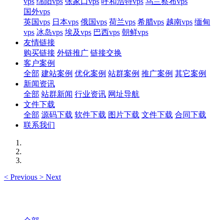
vps
绵阳vps
张家口vps
呼和浩特vps
乌兰察布vps
国外vps
英国vps
日本vps
俄国vps
荷兰vps
希腊vps
越南vps
缅甸
vps
冰岛vps
埃及vps
巴西vps
朝鲜vps
友情链接
购买链接
外链推广
链接交换
客户案例
全部
建站案例
优化案例
站群案例
推广案例
其它案例
新闻资讯
全部
站群新闻
行业资讯
网址导航
文件下载
全部
源码下载
软件下载
图片下载
文件下载
合同下载
联系我们
<
Previous
>
Next