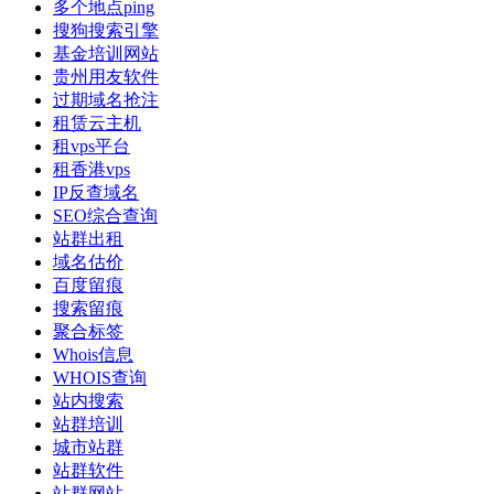
多个地点ping
搜狗搜索引擎
基金培训网站
贵州用友软件
过期域名抢注
租赁云主机
租vps平台
租香港vps
IP反查域名
SEO综合查询
站群出租
域名估价
百度留痕
搜索留痕
聚合标签
Whois信息
WHOIS查询
站内搜索
站群培训
城市站群
站群软件
站群网站