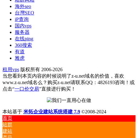
海外seo
台灣SEO
iP查询
国内vps
服务器
在线ping
360搜索
有道
雅虎
租用vps
版权所有 2006-2026
当您看到本页内容的时候说明了z-u.net域名的价值，喜欢
www.z-u.net域名么？购买z-u.net请联系QQ：4826193咨询！或
点击“
一口价交易
”直接进行购买！
本站基于
米拓企业建站系统搭建 7.9
©2008-2024
首页
站群
建站
产品