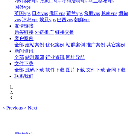
vps
绵阳vps
张家口vps
呼和浩特vps
乌兰察布vps
国外vps
英国vps
日本vps
俄国vps
荷兰vps
希腊vps
越南vps
缅甸
vps
冰岛vps
埃及vps
巴西vps
朝鲜vps
友情链接
购买链接
外链推广
链接交换
客户案例
全部
建站案例
优化案例
站群案例
推广案例
其它案例
新闻资讯
全部
站群新闻
行业资讯
网址导航
文件下载
全部
源码下载
软件下载
图片下载
文件下载
合同下载
联系我们
<
Previous
>
Next