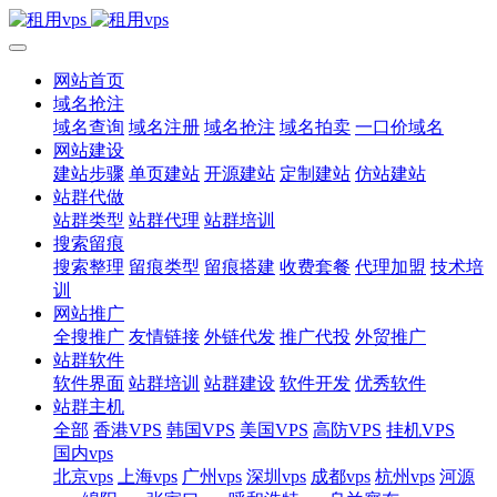
网站首页
域名抢注
域名查询
域名注册
域名抢注
域名拍卖
一口价域名
网站建设
建站步骤
单页建站
开源建站
定制建站
仿站建站
站群代做
站群类型
站群代理
站群培训
搜索留痕
搜索整理
留痕类型
留痕搭建
收费套餐
代理加盟
技术培
训
网站推广
全搜推广
友情链接
外链代发
推广代投
外贸推广
站群软件
软件界面
站群培训
站群建设
软件开发
优秀软件
站群主机
全部
香港VPS
韩国VPS
美国VPS
高防VPS
挂机VPS
国内vps
北京vps
上海vps
广州vps
深圳vps
成都vps
杭州vps
河源