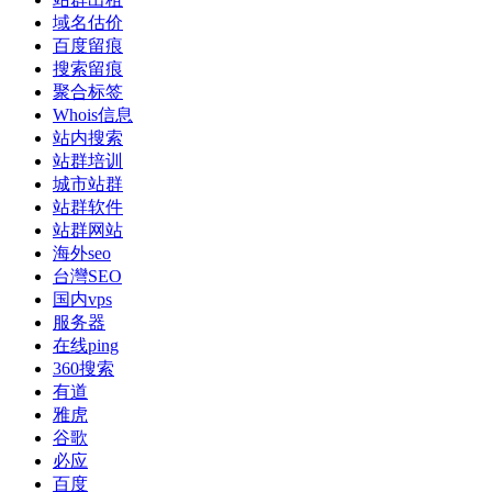
域名估价
百度留痕
搜索留痕
聚合标签
Whois信息
站内搜索
站群培训
城市站群
站群软件
站群网站
海外seo
台灣SEO
国内vps
服务器
在线ping
360搜索
有道
雅虎
谷歌
必应
百度