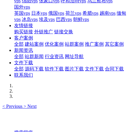
vps
绵阳vps
张家口vps
呼和浩特vps
乌兰察布vps
国外vps
英国vps
日本vps
俄国vps
荷兰vps
希腊vps
越南vps
缅甸
vps
冰岛vps
埃及vps
巴西vps
朝鲜vps
友情链接
购买链接
外链推广
链接交换
客户案例
全部
建站案例
优化案例
站群案例
推广案例
其它案例
新闻资讯
全部
站群新闻
行业资讯
网址导航
文件下载
全部
源码下载
软件下载
图片下载
文件下载
合同下载
联系我们
<
Previous
>
Next