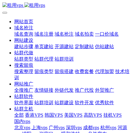
网站首页
域名抢注
域名查询
域名注册
域名抢注
域名拍卖
一口价域名
网站建设
建站步骤
单页建站
开源建站
定制建站
仿站建站
站群代做
站群类型
站群代理
站群培训
搜索留痕
搜索整理
留痕类型
留痕搭建
收费套餐
代理加盟
技术培
训
网站推广
全搜推广
友情链接
外链代发
推广代投
外贸推广
站群软件
软件界面
站群培训
站群建设
软件开发
优秀软件
站群主机
全部
香港VPS
韩国VPS
美国VPS
高防VPS
挂机VPS
国内vps
北京vps
上海vps
广州vps
深圳vps
成都vps
杭州vps
河源